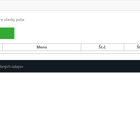
re všetky polia
Meno
Št.č.
Št
bných údajov