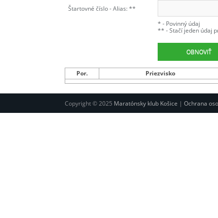
Štartovné číslo - Alias: **
* - Povinný údaj
** - Stačí jeden údaj p
OBNOVIŤ
Por.
Priezvisko
Copyright © 2025
Maratónsky klub Košice
|
Ochrana oso