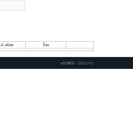
.č. alias
Čas
eSOREG
- 2026.01D