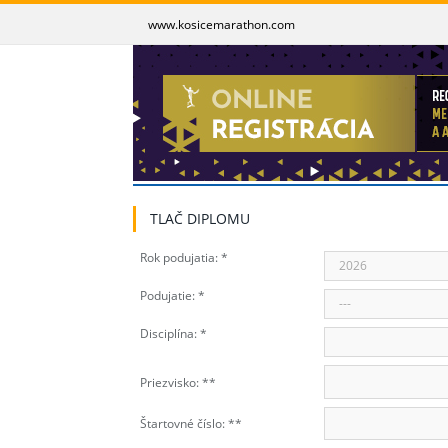
www.kosicemarathon.com
TLAČ DIPLOMU
Rok podujatia: *
2026
Podujatie: *
---
Disciplína: *
Priezvisko: **
Štartovné číslo: **